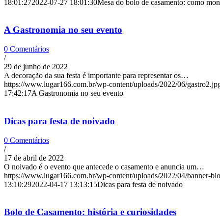
18:01:27
2022-07-27 18:01:30
Mesa do bolo de casamento: como mon
A Gastronomia no seu evento
0 Comentários
/
29 de junho de 2022
A decoração da sua festa é importante para representar os…
https://www.lugar166.com.br/wp-content/uploads/2022/06/gastro2.jp
17:42:17
A Gastronomia no seu evento
Dicas para festa de noivado
0 Comentários
/
17 de abril de 2022
O noivado é o evento que antecede o casamento e anuncia um…
https://www.lugar166.com.br/wp-content/uploads/2022/04/banner-bl
13:10:29
2022-04-17 13:13:15
Dicas para festa de noivado
Bolo de Casamento: história e curiosidades