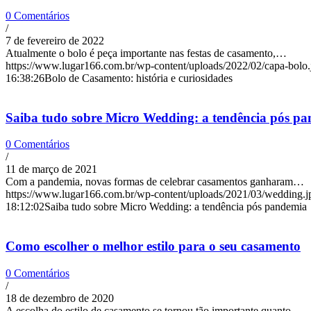
0 Comentários
/
7 de fevereiro de 2022
Atualmente o bolo é peça importante nas festas de casamento,…
https://www.lugar166.com.br/wp-content/uploads/2022/02/capa-bolo.
16:38:26
Bolo de Casamento: história e curiosidades
Saiba tudo sobre Micro Wedding: a tendência pós p
0 Comentários
/
11 de março de 2021
Com a pandemia, novas formas de celebrar casamentos ganharam…
https://www.lugar166.com.br/wp-content/uploads/2021/03/wedding.j
18:12:02
Saiba tudo sobre Micro Wedding: a tendência pós pandemia
Como escolher o melhor estilo para o seu casamento
0 Comentários
/
18 de dezembro de 2020
A escolha do estilo de casamento se tornou tão importante quanto…