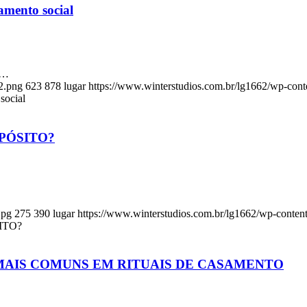
amento social
o…
2.png
623
878
lugar
https://www.winterstudios.com.br/lg1662/wp-cont
social
PÓSITO?
jpg
275
390
lugar
https://www.winterstudios.com.br/lg1662/wp-conten
ITO?
MAIS COMUNS EM RITUAIS DE CASAMENTO