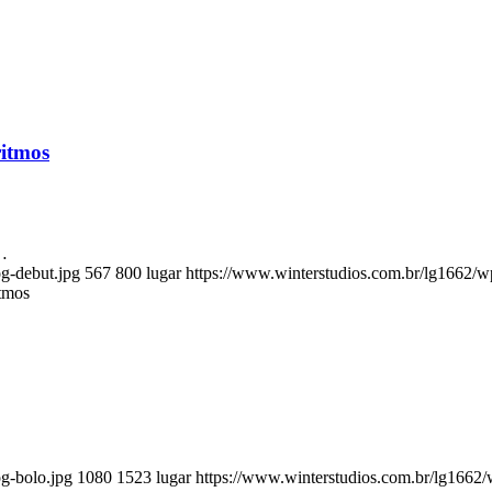
ritmos
s…
g-debut.jpg
567
800
lugar
https://www.winterstudios.com.br/lg1662/w
itmos
g-bolo.jpg
1080
1523
lugar
https://www.winterstudios.com.br/lg1662/