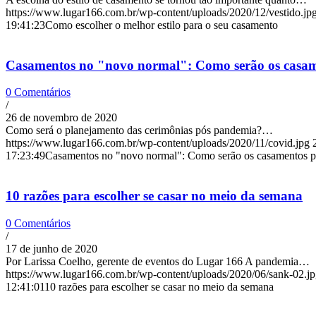
https://www.lugar166.com.br/wp-content/uploads/2020/12/vestido.jp
19:41:23
Como escolher o melhor estilo para o seu casamento
Casamentos no "novo normal": Como serão os casam
0 Comentários
/
26 de novembro de 2020
Como será o planejamento das cerimônias pós pandemia?…
https://www.lugar166.com.br/wp-content/uploads/2020/11/covid.jpg
17:23:49
Casamentos no "novo normal": Como serão os casamentos p
10 razões para escolher se casar no meio da semana
0 Comentários
/
17 de junho de 2020
Por Larissa Coelho, gerente de eventos do Lugar 166 A pandemia…
https://www.lugar166.com.br/wp-content/uploads/2020/06/sank-02.j
12:41:01
10 razões para escolher se casar no meio da semana