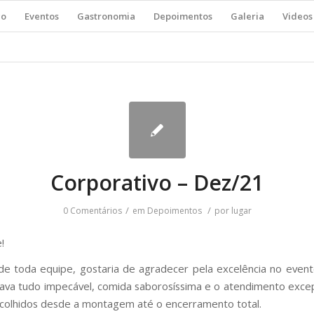
ço
Eventos
Gastronomia
Depoimentos
Galeria
Videos
Corporativo – Dez/21
/
/
0 Comentários
em
Depoimentos
por
lugar
!
 toda equipe, gostaria de agradecer pela excelência no event
ava tudo impecável, comida saborosíssima e o atendimento excep
colhidos desde a montagem até o encerramento total.