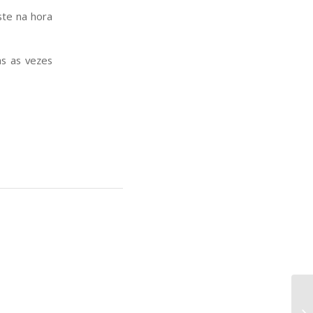
ste na hora
as as vezes
Bo