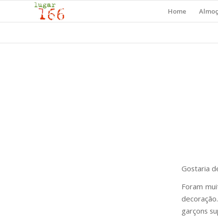
Home
Almo
Gostaria d
Foram muit
decoração.
garçons su