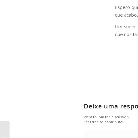
Espero que
que acabou
Um super a
que nos fa
Deixe uma resp
Want to join the discussion?
Feel free to contribute!
Corporativo – Dez/21