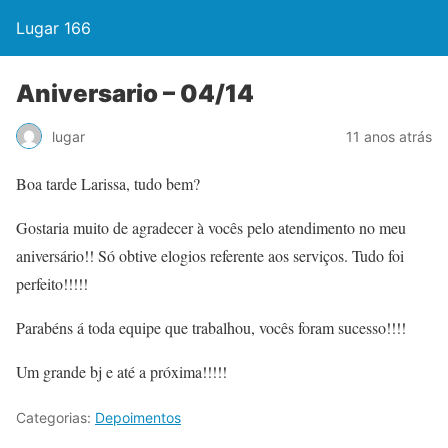
Lugar 166
Aniversario – 04/14
lugar
11 anos atrás
Boa tarde Larissa, tudo bem?
Gostaria muito de agradecer à vocês pelo atendimento no meu
aniversário!! Só obtive elogios referente aos serviços. Tudo foi
perfeito!!!!!
Parabéns á toda equipe que trabalhou, vocês foram sucesso!!!!
Um grande bj e até a próxima!!!!!
Categorias:
Depoimentos